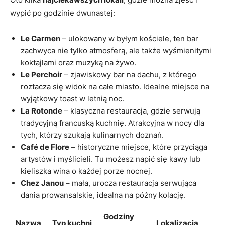
wypić po godzinie dwunastej:
Le Carmen
– ulokowany w byłym kościele, ten bar
zachwyca nie tylko atmosferą, ale także wyśmienitymi
koktajlami oraz muzyką na żywo.
Le Perchoir
– zjawiskowy bar na dachu, z którego
roztacza się widok na całe miasto. Idealne miejsce na
wyjątkowy toast w letnią noc.
La Rotonde
– klasyczna restauracja, gdzie serwują
tradycyjną francuską kuchnię. Atrakcyjna w nocy dla
tych, którzy szukają kulinarnych doznań.
Café de Flore
– historyczne miejsce, które przyciąga
artystów i myślicieli. Tu możesz napić się kawy lub
kieliszka wina o każdej porze nocnej.
Chez Janou
– mała, urocza restauracja serwująca
dania prowansalskie, idealna na późny kolację.
Godziny
Nazwa
Typ kuchni
Lokalizacja