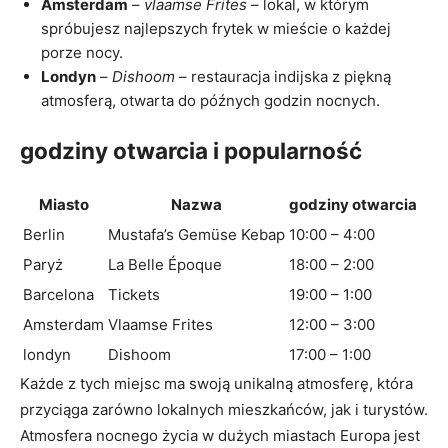
Amsterdam
–
vlaamse Frites
– lokal, w którym
spróbujesz najlepszych frytek w mieście o każdej
porze nocy.
Londyn
–
Dishoom
– restauracja indijska z piękną
atmosferą, otwarta do późnych godzin nocnych.
godziny otwarcia i popularność
Miasto
Nazwa
godziny otwarcia
Berlin
Mustafa’s Gemüse Kebap
10:00 – 4:00
Paryż
La Belle Époque
18:00 – 2:00
Barcelona
Tickets
19:00 – 1:00
Amsterdam
Vlaamse Frites
12:00 – 3:00
londyn
Dishoom
17:00 – 1:00
Każde z tych miejsc ma swoją unikalną atmosferę, która
przyciąga zarówno lokalnych mieszkańców, jak i turystów.
Atmosfera nocnego życia w dużych miastach Europa jest