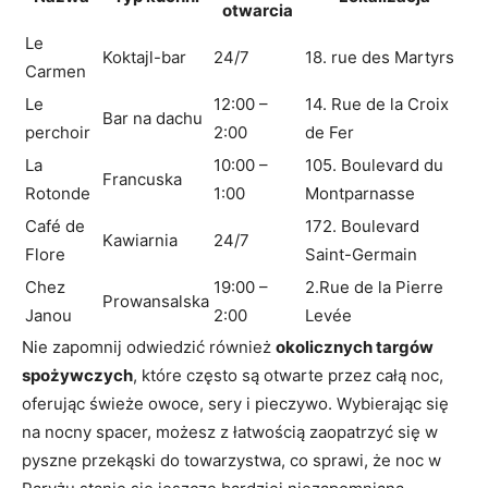
otwarcia
Le
Koktajl-bar
24/7
18. rue des Martyrs
Carmen
Le
12:00 –
14. Rue de la Croix
Bar na dachu
perchoir
2:00
de Fer
La
10:00 –
105. Boulevard du
Francuska
Rotonde
1:00
Montparnasse
Café de
172. Boulevard
Kawiarnia
24/7
Flore
Saint-Germain
Chez
19:00 –
2.Rue de la Pierre
Prowansalska
Janou
2:00
Levée
Nie zapomnij odwiedzić również
okolicznych targów
spożywczych
, które często są otwarte przez całą noc,
oferując świeże owoce, sery i pieczywo. Wybierając się
na nocny spacer, możesz z łatwością zaopatrzyć się w
pyszne przekąski do towarzystwa, co sprawi, że noc w