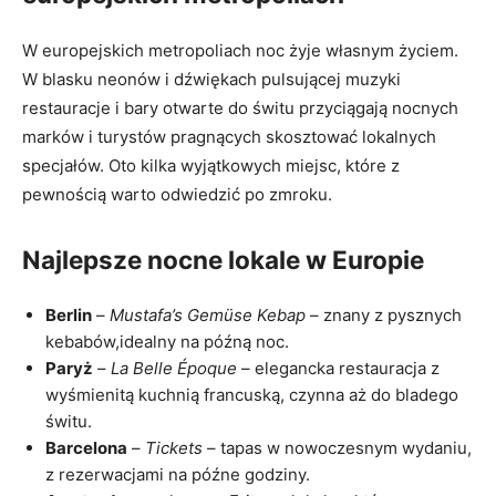
W europejskich metropoliach noc żyje własnym życiem.
W blasku neonów i dźwiękach pulsującej muzyki
restauracje i bary otwarte do świtu przyciągają nocnych
marków i turystów pragnących skosztować lokalnych
specjałów. Oto kilka wyjątkowych miejsc, które z
pewnością warto odwiedzić po zmroku.
Najlepsze nocne lokale w Europie
Berlin
–
Mustafa’s Gemüse Kebap
– znany z pysznych
kebabów,idealny na późną noc.
Paryż
–
La Belle Époque
– elegancka restauracja z
wyśmienitą kuchnią francuską, czynna aż do bladego
świtu.
Barcelona
–
Tickets
– tapas w nowoczesnym wydaniu,
z rezerwacjami na późne godziny.