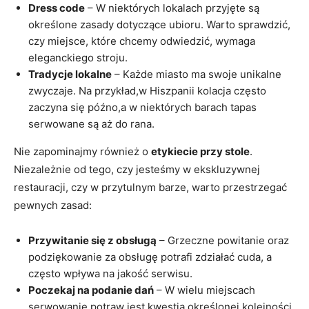
Dress code
– W niektórych lokalach przyjęte są
określone zasady dotyczące ubioru. Warto sprawdzić,
czy miejsce, które chcemy odwiedzić, wymaga
eleganckiego stroju.
Tradycje lokalne
– Każde miasto ma swoje unikalne
zwyczaje. Na przykład,w Hiszpanii kolacja często
zaczyna się późno,a w niektórych barach tapas
serwowane są aż do rana.
Nie zapominajmy również o
etykiecie przy stole
.
Niezależnie od tego, czy jesteśmy w ekskluzywnej
restauracji, czy w przytulnym barze, warto przestrzegać
pewnych zasad:
Przywitanie się z obsługą
– Grzeczne powitanie oraz
podziękowanie za obsługę potrafi zdziałać cuda, a
często wpływa na jakość serwisu.
Poczekaj na podanie dań
– W wielu miejscach
serwowanie potraw jest kwestią określonej kolejności